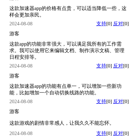
这款加速器app的价格有点贵，可以适当降低一些，这
样会更加亲民。
2024-08-08
支持
[0]
反对
[0]
游客
这款app的功能非常强大，可以满足我所有的工作需
求。我可以使用它来编辑文档、制作演示文稿、管理
日程安排等。
2024-08-08
支持
[0]
反对
[0]
游客
这款加速器app的功能有点单一，可以增加一些新功
能，比如增加一个自动切换线路的功能。
2024-08-08
支持
[0]
反对
[0]
游客
这款游戏的剧情非常感人，让我久久不能忘怀。
2024-08-08
支持
[0]
反对
[0]