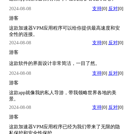
2024-08-08
支持
[0]
反对
[0]
游客
这款加速器VPM应用程序可以给你提供最高速度和安
全性的连接。
2024-08-08
支持
[0]
反对
[0]
游客
这款软件的界面设计非常简洁，一目了然。
2024-08-08
支持
[0]
反对
[0]
游客
这款app就像我的私人导游，带我领略世界各地的美
景。
2024-08-08
支持
[0]
反对
[0]
游客
这款加速器VPM应用程序已经为我们带来了无限的隐
私保护和安全性保护。