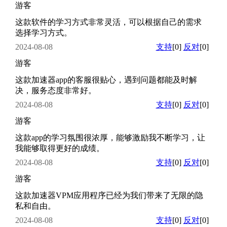
游客
这款软件的学习方式非常灵活，可以根据自己的需求
选择学习方式。
2024-08-08
支持
[0]
反对
[0]
游客
这款加速器app的客服很贴心，遇到问题都能及时解
决，服务态度非常好。
2024-08-08
支持
[0]
反对
[0]
游客
这款app的学习氛围很浓厚，能够激励我不断学习，让
我能够取得更好的成绩。
2024-08-08
支持
[0]
反对
[0]
游客
这款加速器VPM应用程序已经为我们带来了无限的隐
私和自由。
2024-08-08
支持
[0]
反对
[0]