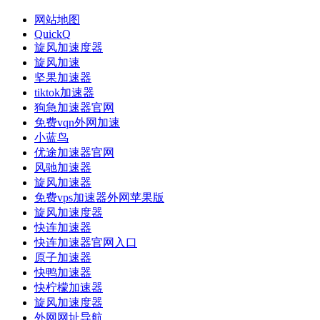
网站地图
QuickQ
旋风加速度器
旋风加速
坚果加速器
tiktok加速器
狗急加速器官网
免费vqn外网加速
小蓝鸟
优途加速器官网
风驰加速器
旋风加速器
免费vps加速器外网苹果版
旋风加速度器
快连加速器
快连加速器官网入口
原子加速器
快鸭加速器
快柠檬加速器
旋风加速度器
外网网址导航